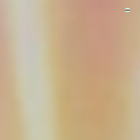
Västkustens Självklara Soul- Funk- Och Discoband
Soul Troopers