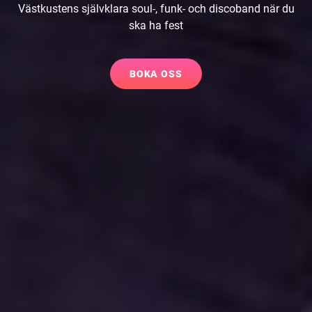
Västkustens självklara soul-, funk- och discoband när du
ska ha fest
BOKA
BOKA OSS
OSS